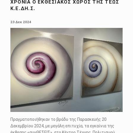
ΧΡΌΝΙΑ Ο ΕΚΘΕΣΙΑΚΌΣ ΧΏΡΟΣ ΤΗΣ ΤΈΩΣ
Κ.Ε.ΔΗ.Σ.
POSTED ON:
23 Δεκ 2024
Πραγματοποιήθηκαν το βράδυ της Παρασκευής 20
Δεκεμβρίου 2024, με μεγάλη επιτυχία, τα εγκαίνια της
έκθεσης «συνΘΕΣΕΙΣ», στο Κέντρο Τέχνης, Πολιτισμού,