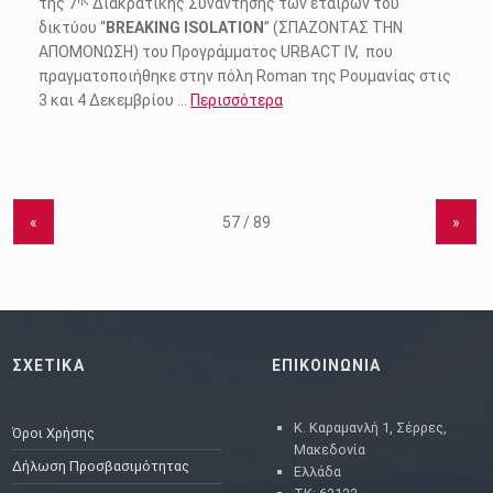
της 7
Διακρατικής Συνάντησης των εταίρων του
δικτύου “
BREAKING ISOLATION
” (ΣΠΑΖΟΝΤΑΣ ΤΗΝ
ΑΠΟΜΟΝΩΣΗ) του Προγράμματος URBACT IV, που
πραγματοποιήθηκε στην πόλη Roman της Ρουμανίας στις
3 και 4 Δεκεμβρίου …
Περισσότερα
«
»
ΣΧΕΤΙΚΑ
ΕΠΙΚΟΙΝΩΝΙΑ
Κ. Καραμανλή 1, Σέρρες,
Όροι Χρήσης
Μακεδονία
Δήλωση Προσβασιμότητας
Ελλάδα