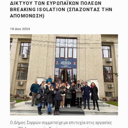
ΔΙΚΤΎΟΥ ΤΩΝ ΕΥΡΩΠΑΪΚΏΝ ΠΌΛΕΩΝ
BREAKING ISOLATION (ΣΠΆΖΟΝΤΑΣ ΤΗΝ
ΑΠΟΜΌΝΩΣΗ)
POSTED ON:
18 Δεκ 2024
Ο Δήμος Σερρών συμμετείχε με επιτυχία στις εργασίες
ης