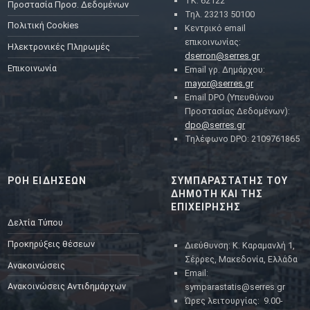
ΤΚ: 62122
Προστασία Προσ. Δεδομένων
Τηλ. 23213 50100
Πολιτική Cookies
Κεντρικό email
επικοινωνίας:
Ηλεκτρονικές Πληρωμές
dserron@serres.gr
Επικοινωνία
Email γρ. Δημάρχου:
mayor@serres.gr
Email DPO (Υπευθύνου
Προστασίας Δεδομένων):
dpo@serres.gr
Τηλέφωνο DPO: 2109761865
ΡΟΗ ΕΙΔΗΣΕΩΝ
ΣΥΜΠΑΡΑΣΤΑΤΗΣ ΤΟΥ
ΔΗΜΟΤΗ ΚΑΙ ΤΗΣ
ΕΠΙΧΕΙΡΗΣΗΣ
Δελτία Τύπου
Προκηρύξεις θέσεων
Διεύθυνση: Κ. Καραμανλή 1,
Σέρρες, Μακεδονία, Ελλάδα
Ανακοινώσεις
Email:
Ανακοινώσεις Αντιδημάρχων
symparastatis@serres.gr
Ώρες λειτουργίας: 9.00-