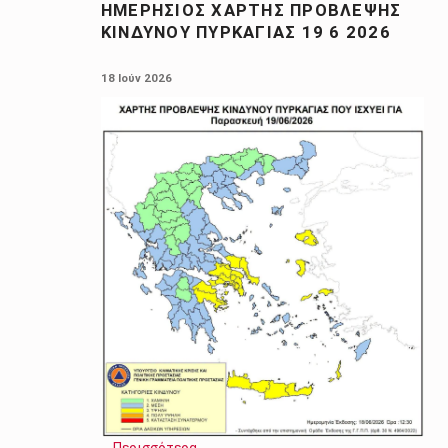
ΗΜΕΡΉΣΙΟΣ ΧΆΡΤΗΣ ΠΡΌΒΛΕΨΗΣ
ΚΙΝΔΎΝΟΥ ΠΥΡΚΑΓΙΆΣ 19 6 2026
POSTED ON:
18 Ιούν 2026
…
Περισσότερα