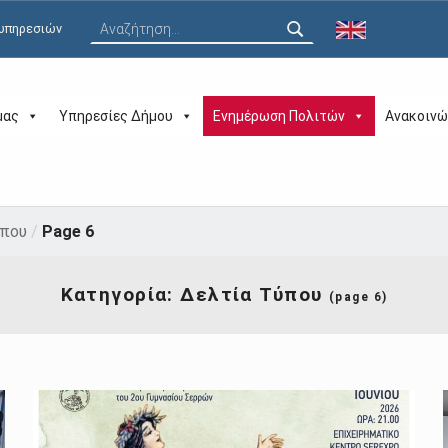
Αναζήτηση για:
 υπηρεσιών
μας
Υπηρεσίες Δήμου
Ενημέρωση Πολιτών
Ανακοινώ
ύπου
/
Page 6
Κατηγορία:
Δελτία Τύπου
(page 6)