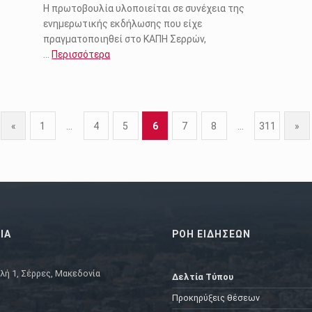
Η πρωτοβουλία υλοποιείται σε συνέχεια της
ενημερωτικής εκδήλωσης που είχε
πραγματοποιηθεί στο ΚΑΠΗ Σερρών,
…
Περισσότερα
«
1
…
4
5
6
7
8
…
311
»
Previous page
Next p
ΙΑ
ΡΟΗ ΕΙΔΗΣΕΩΝ
λή 1, Σέρρες, Μακεδονία
Δελτία Τύπου
Προκηρύξεις θέσεων