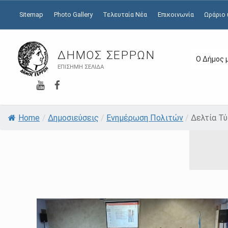
Sitemap
Photo Gallery
Τελευταία Νέα
Επικοινωνία
Ωράριο
ΔΉΜΟΣ ΣΕΡΡΏΝ
Ο Δήμος 
ΕΠΊΣΗΜΗ ΣΕΛΊΔΑ
YouTube
Facebook
Home
/
Δημοσιεύσεις
/
Ενημέρωση Πολιτών
/
Δελτία Τ