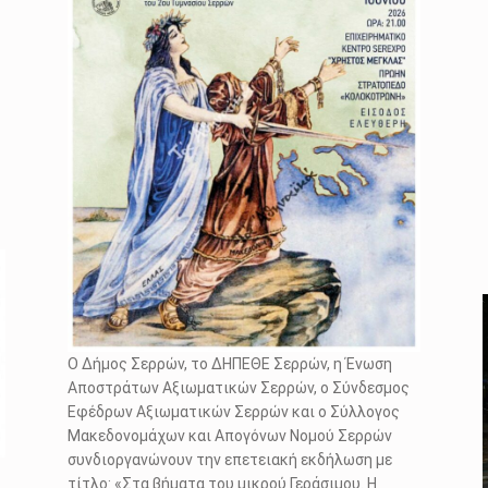
Ο Δήμος Σερρών, το ΔΗΠΕΘΕ Σερρών, η Ένωση
Αποστράτων Αξιωματικών Σερρών, ο Σύνδεσμος
Εφέδρων Αξιωματικών Σερρών και ο Σύλλογος
Μακεδονομάχων και Απογόνων Νομού Σερρών
συνδιοργανώνουν την επετειακή εκδήλωση με
τίτλο: «Στα βήματα του μικρού Γεράσιμου. Η