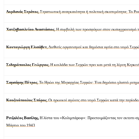
Δορδανάς Στράτος,
Στρατιωτική αναγκαιότητα ή πολιτική σκοπιμότητα; Το Ρού
Χατζηβασιλείου Αναστάσιος,
Η συμβολή των προσφύγων στον εκσυγχρονισμό το
Κοντογιώργη Ελισάβετ,
Διεθνείς οργανισμοί και δημόσια υγεία στο νομό Σερ
Σιδηρόπουλος Γεώργιος,
Η κοιλάδα των Σερρών πριν και μετά τη λίμνη Κερκιν
Σαμσάρης Πέτρος,
Το Ηρώο της Μεραρχίας Σερρών: Ένα δημόσιο γλυπτό μνημε
Κουζινόπουλος Σπύρος,
Οι ηρωικοί αγώνες στο νομό Σερρών κατά την περίοδο
Ριτζαλέος Βασίλης,
Η λίστα του «Κολιμπάροφ»: Προετοιμάζοντας τον εκτοπι-σμ
Μάρτιο του 1943