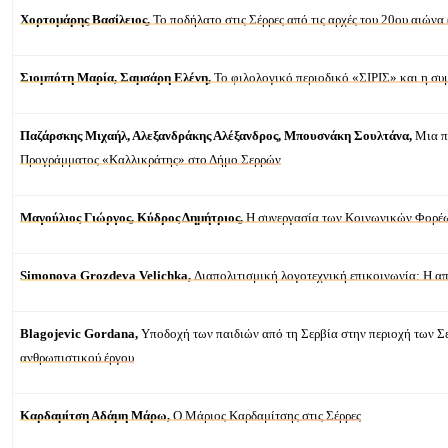
Χορτομάρης Βασίλειος,
Το ποδήλατο στις Σέρρες από τις αρχές του 20ου αιώνα
Σιομπότη Μαρία, Σαμσάρη Ελένη,
Το φιλολογικό περιοδικό «ΣΙΡΙΣ» και η συ
Παζάρσκης Μιχαήλ, Αλεξανδράκης Αλέξανδρος, Μπουσνάκη Σουλτάνα,
Μια π
Προγράμματος «Καλλικράτης» στο Δήμο Σερρών
Μαγούλιος Γιώργος, Κύδρος Δημήτριος,
Η συνεργασία των Κοινωνικών Φορέων
Simonova Grozdeva Velichka,
Διαπολιτισμική λογοτεχνική επικοινωνία: Η 
Blagojevic Gordana,
Υποδοχή των παιδιών από τη Σερβία στην περιοχή των Σ
ανθρωπιστικού έργου
Καρδαμίτση Αδάμη Μάρω,
Ο Μάριος Καρδαμίτσης στις Σέρρες