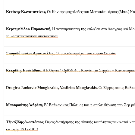
Κετάνης Κωνσταντίνος,
Οι Κονιαρομαχαλαδες του Μενοικίου όρους (Μποζ Ντ
Κερτεμελίδου Παρασκευή,
Η αναπαράσταση της καλύβας στο Λαογραφικό Μουσ
του αρχιτεκτονικού συντακτικού
Σπυριδόπουλος Αριστοτέλης,
Οι μακεδονομάχοι του νομού Σερρών
Kεκρίδης Ευστάθιος,
Η Ελληνική Ορθόδοξος Κοινότητα Σερρών – Κανονισμός
Dragica Jankovic Mougkrakis, Vasileios Mougkrakis,
Οι Σέρρες στους Βαλκ
Μπουρούτης Ανδρέας,
Β΄ Βαλκανικός Πόλεμος και η απελευθέρωση των Σερ-ρώ
Τζιντζίδης Αναστάσιος,
Όψεις διατήρησης της εθνικής ταυτότητας των κατοί-κω
κατοχής 1912-1913